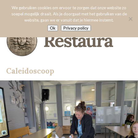
Menu:
Caleidoscoop
We gebruiken cookies om ervoor te zorgen dat onze website zo
soepel mogelijk draait. Als je doorgaat met het gebruiken van de
website, gaan we er vanuit dat je hiermee instemt.
Home
Ok
Privacy policy
Over Restaura
Algemene voorwaarden
Specialisaties
3D-scannen
Caleidoscoop
Onderzoek
Aardewerk
Vrienden van Restaura
Glas
Hout
Nieuws
Leer
Contact
Metaal
Steen