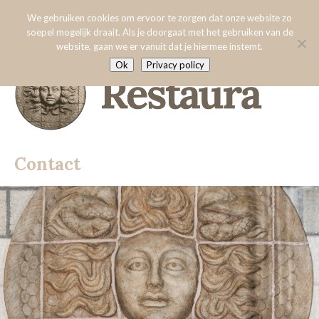
Menu:
Contact
We gebruiken cookies om ervoor te zorgen dat onze website zo
soepel mogelijk draait. Als je doorgaat met het gebruiken van de
website, gaan we er vanuit dat je hiermee instemt.
Home
Ok
Privacy policy
Over Restaura
Algemene voorwaarden
Specialisaties
3D-scannen
Contact
Onderzoek
Aardewerk
Vrienden van Restaura
Glas
Hout
Nieuws
Leer
Contact
Metaal
Steen