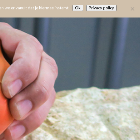
n we er vanuit dat je hiermee instemt.
Ok
Privacy policy