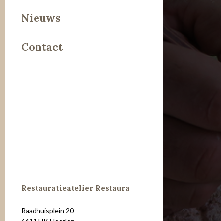
Leer
Nieuws
Metaal
Contact
Steen
Restauratieatelier Restaura
Raadhuisplein 20
6411 HK Heerlen