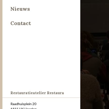
Leer
Nieuws
Metaal
Contact
Steen
Restauratieatelier Restaura
Raadhuisplein 20
6411 HK Heerlen