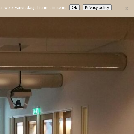
n we er vanuit dat je hiermee instemt.
Ok
Privacy policy