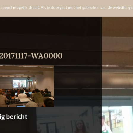
oepel mogelijk draait. Als je doorgaat met het gebruiken van de website, gaa
20171117-WA0000
ig bericht