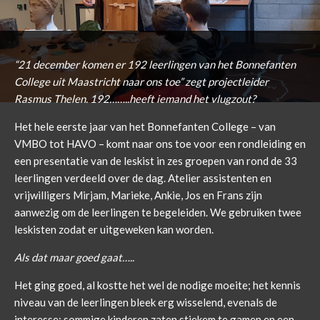
“21 december komen er 192 leerlingen van het Bonnefanten
College uit Maastricht naar ons toe” zegt projectleider
Rasmus Thelen. 192……..heeft iemand het vlugzout?
Het hele eerste jaar van het Bonnefanten College – van
VMBO tot HAVO – komt naar ons toe voor een rondleiding en
een presentatie van de leskist in zes groepen van rond de 33
leerlingen verdeeld over de dag. Atelier assistenten en
vrijwilligers Mirjam, Marieke, Ankie, Jos en Frans zijn
aanwezig om de leerlingen te begeleiden. We gebruiken twee
leskisten zodat er uitgeweken kan worden.
Als dat maar goed gaat…..
Het ging goed, al kostte het wel de nodige moeite; het kennis
niveau van de leerlingen bleek erg wisselend, evenals de
interesse; sommige kinderen zaten stiekem te gamen en een