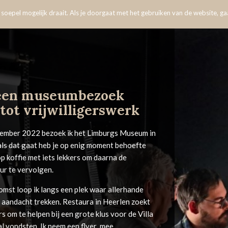
oepel mogelijk draait. Als je doorgaat met het gebruiken van de website, gaa
een museumbezoek
 tot vrijwilligerswerk
ember 2022 bezoek ik het Limburgs Museum in
als dat gaat heb je op enig moment behoefte
p koffie met iets lekkers om daarna de
r te vervolgen.
omst loop ik langs een plek waar allerhande
n aandacht trekken. Restaura in Heerlen zoekt
ers om te helpen bij een grote klus voor de Villa
l vondsten. Ik neem een flyer mee.