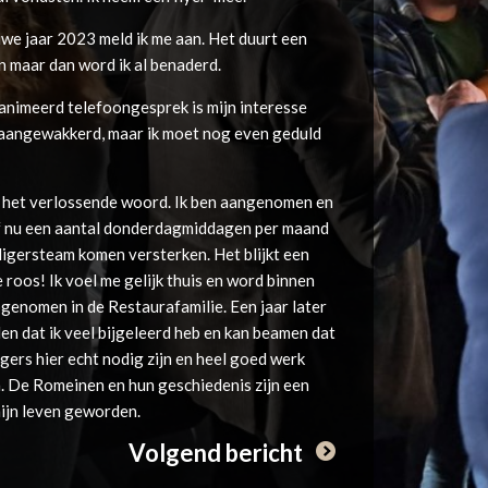
uwe jaar 2023 meld ik me aan. Het duurt een
 maar dan word ik al benaderd.
animeerd telefoongesprek is mijn interesse
aangewakkerd, maar ik moet nog even geduld
 het verlossende woord. Ik ben aangenomen en
 nu een aantal donderdagmiddagen per maand
lligersteam komen versterken. Het blijkt een
e roos! Ik voel me gelijk thuis en word binnen
genomen in de Restaurafamilie. Een jaar later
llen dat ik veel bijgeleerd heb en kan beamen dat
ligers hier echt nodig zijn en heel goed werk
. De Romeinen en hun geschiedenis zijn een
ijn leven geworden.
Volgend bericht