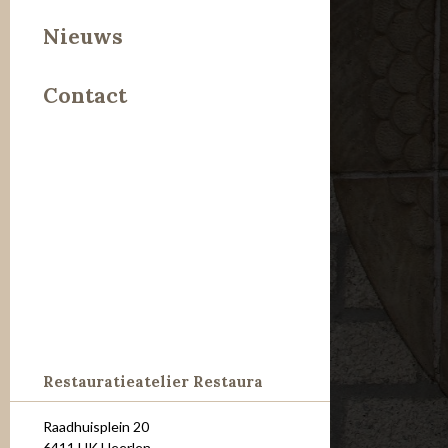
Leer
Nieuws
Metaal
Contact
Steen
Restauratieatelier Restaura
Raadhuisplein 20
6411 HK Heerlen