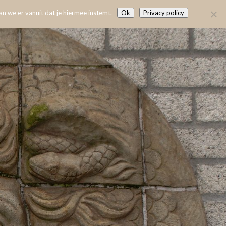
n we er vanuit dat je hiermee instemt.
Ok
Privacy policy