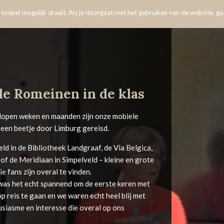
oepel mogelijk draait. Als je doorgaat met het gebruiken van de website, gaa
de Romeinen in de klas
elopen weken en maanden zijn onze mobiele
l een beetje door Limburg gereisd.
ld in de Bibliotheek Landgraaf, de Via Belgica,
of de Meridiaan in Simpelveld – kleine en grote
e fans zijn overal te vinden.
was het echt spannend om de eerste keren met
op reis te gaan en we waren echt heel blij met
siasme en interesse die overal op ons