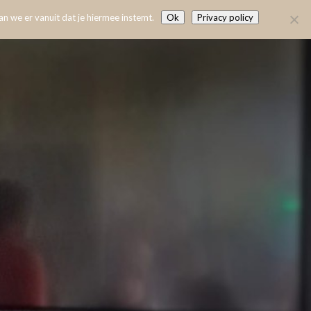
n we er vanuit dat je hiermee instemt.
Ok
Privacy policy