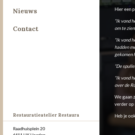
Hier een p
Leer
Nieuws
Metaal
“Ik vond h
Contact
om te zien.
Steen
“Ik vond h
hadden mee
gekomen ho
“De spulle
“Ik vond h
over de R
We gaan z
verder op 
Restauratieatelier Restaura
Heb je ook
Raadhuisplein 20
6411 HK Heerlen