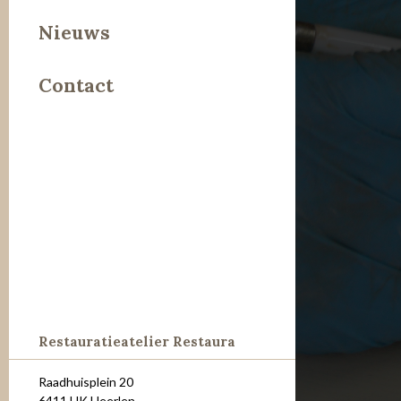
Leer
Nieuws
Metaal
Contact
Steen
Restauratieatelier Restaura
Raadhuisplein 20
6411 HK Heerlen