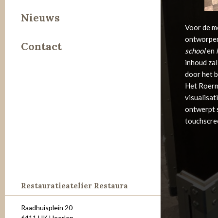
Leer
Nieuws
Voor de mo
Metaal
ontworpen.
Contact
Steen
school
en
inhoud zal
door het b
Het Roerm
visualisat
ontwerpt 
touchscree
Restauratieatelier Restaura
Raadhuisplein 20
6411 HK Heerlen