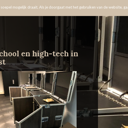
oepel mogelijk draait. Als je doorgaat met het gebruiken van de website, gaa
chool en high-tech in
st