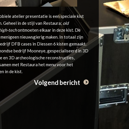
biele atelier presentatie is een speciale kist
 Geheel in de stijl van Restaura;
old
high-tech
ontmoeten elkaar in deze kist. De
 menigeen nieuwsgierig maken. In totaal zijn
edrijf DFB cases in Diessen 6 kisten gemaakt.
ondse bedrijf Mooneye, gespecialiseerd in 3D
ie en 3D archeologische reconstructies,
samen met Restaura het menu voor het
n in de kist.
Volgend bericht