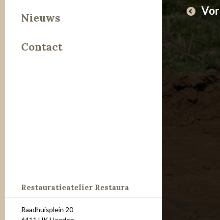
Vor
Leer
Nieuws
Metaal
Contact
Steen
Restauratieatelier Restaura
Raadhuisplein 20
6411 HK Heerlen