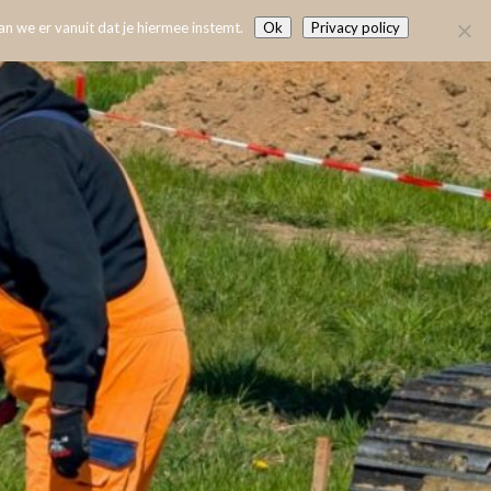
n we er vanuit dat je hiermee instemt.
Ok
Privacy policy