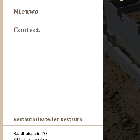
Leer
Nieuws
Metaal
Contact
Steen
Restauratieatelier Restaura
Raadhuisplein 20
6411 HK Heerlen