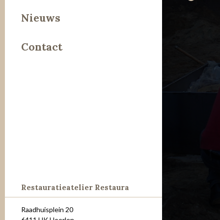
Leer
Nieuws
Metaal
Contact
Steen
Restauratieatelier Restaura
Raadhuisplein 20
6411 HK Heerlen