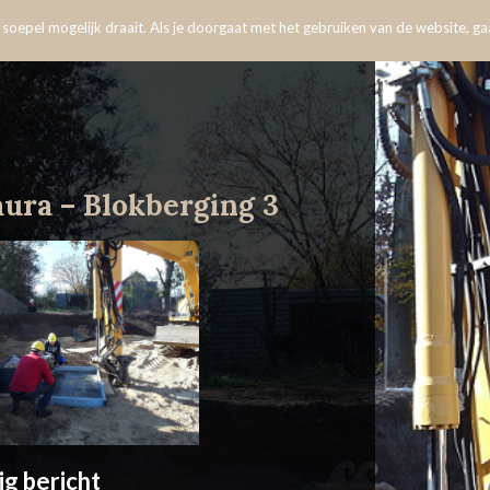
oepel mogelijk draait. Als je doorgaat met het gebruiken van de website, gaa
ura – Blokberging 3
ig bericht