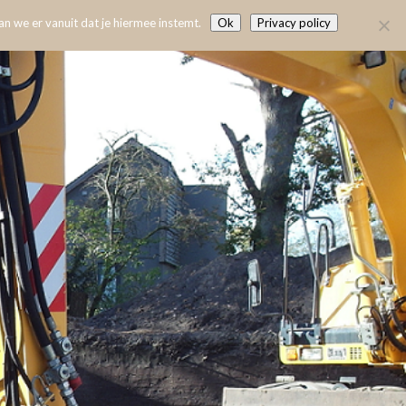
n we er vanuit dat je hiermee instemt.
Ok
Privacy policy