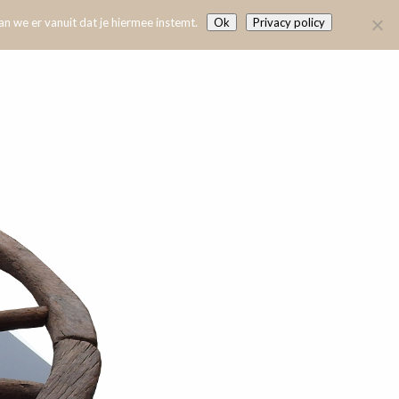
n we er vanuit dat je hiermee instemt.
Ok
Privacy policy