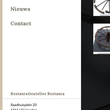
Leer
Nieuws
Metaal
Contact
Steen
Restauratieatelier Restaura
Raadhuisplein 20
6411 HK Heerlen