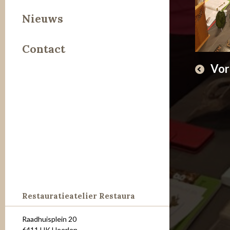
Leer
Nieuws
Metaal
Contact
Steen
Vor
Restauratieatelier Restaura
Raadhuisplein 20
6411 HK Heerlen