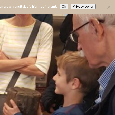
n we er vanuit dat je hiermee instemt.
Ok
Privacy policy