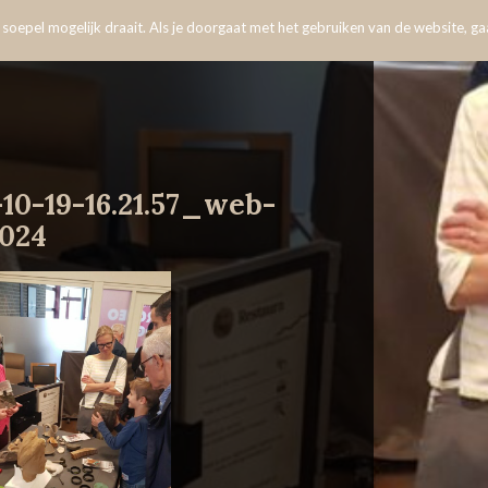
oepel mogelijk draait. Als je doorgaat met het gebruiken van de website, gaa
10-19-16.21.57_web-
1024