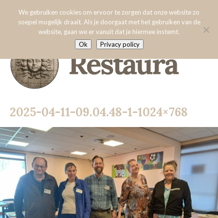
Menu:
2025-04-11-09.04.48-1-1024×768
We gebruiken cookies om ervoor te zorgen dat onze website zo
soepel mogelijk draait. Als je doorgaat met het gebruiken van de
website, gaan we er vanuit dat je hiermee instemt.
Home
Ok
Privacy policy
Over Restaura
Algemene voorwaarden
Specialisaties
3D-scannen
2025-04-11-09.04.48-1-1024×768
Onderzoek
Aardewerk
Vrienden van Restaura
Glas
Hout
Nieuws
Leer
Contact
Metaal
Steen