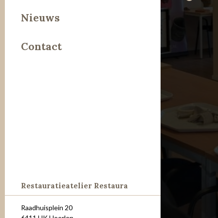
Leer
Nieuws
Metaal
Contact
Steen
Restauratieatelier Restaura
Raadhuisplein 20
6411 HK Heerlen