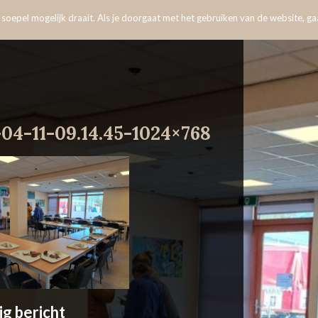
oepel mogelijk draait. Als je doorgaat met het gebruiken van de website, gaa
04-11-09.14.45-1024×768
ig bericht