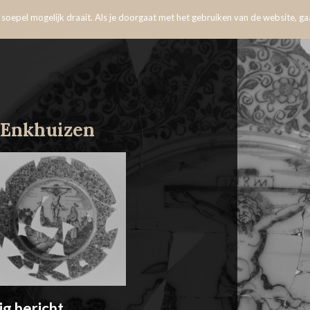
oepel mogelijk draait. Als je doorgaat met het gebruiken van de website, gaa
 Enkhuizen
ig bericht