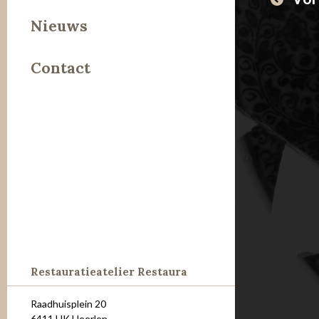
Leer
Nieuws
Metaal
Contact
Steen
Restauratieatelier Restaura
Raadhuisplein 20
6411 HK Heerlen