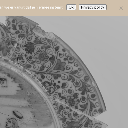
n we er vanuit dat je hiermee instemt.
Ok
Privacy policy