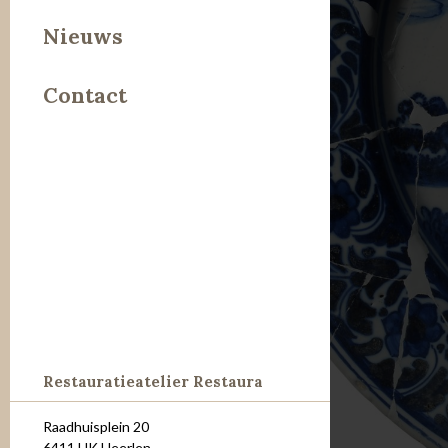
Leer
Nieuws
Metaal
Contact
Steen
Restauratieatelier Restaura
Raadhuisplein 20
6411 HK Heerlen