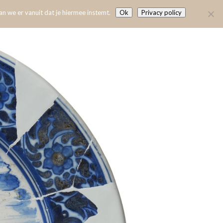
n we er vanuit dat je hiermee instemt.
Ok
Privacy policy