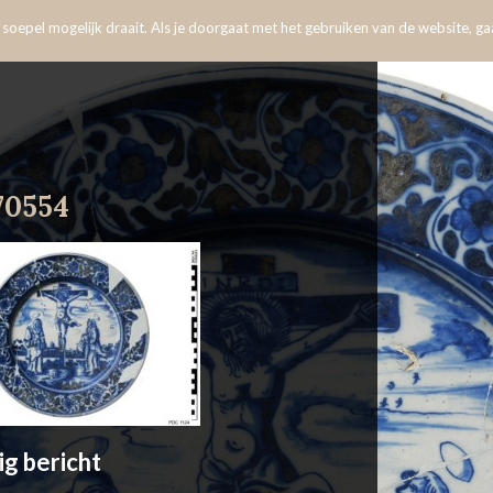
oepel mogelijk draait. Als je doorgaat met het gebruiken van de website, gaa
70554
ig bericht