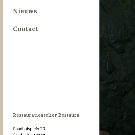
Leer
Nieuws
Metaal
Contact
Steen
Restauratieatelier Restaura
Raadhuisplein 20
6411 HK Heerlen