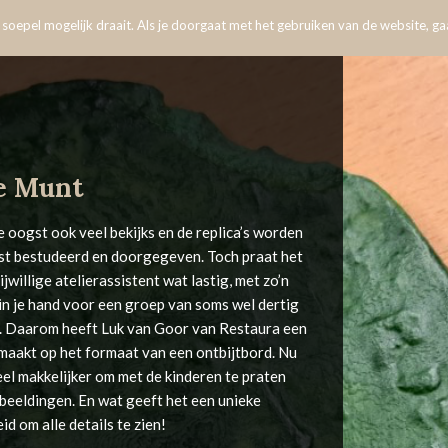
oepel mogelijk draait. Als je doorgaat met het gebruiken van de website, gaa
e Munt
 oogst ook veel bekijks en de replica’s worden
st bestudeerd en doorgegeven. Toch praat het
ijwillige atelierassistent wat lastig, met zo’n
 in je hand voor een groep van soms wel dertig
n. Daarom heeft Luk van Goor van Restaura een
maakt op het formaat van een ontbijtbord. Nu
eel makkelijker om met de kinderen te praten
beeldingen. En wat geeft het een unieke
id om alle details te zien!