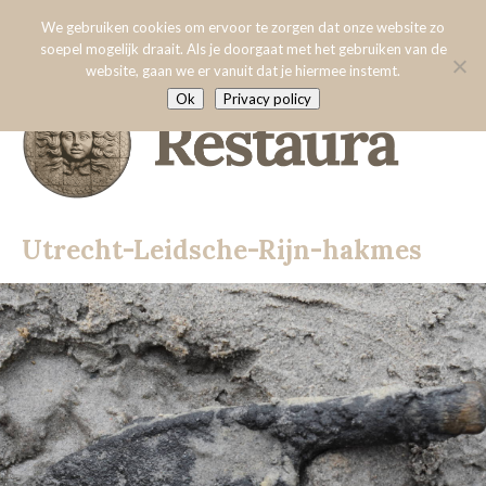
Menu:
Utrecht-Leidsche-Rijn-hakmes
We gebruiken cookies om ervoor te zorgen dat onze website zo
soepel mogelijk draait. Als je doorgaat met het gebruiken van de
website, gaan we er vanuit dat je hiermee instemt.
Home
Ok
Privacy policy
Over Restaura
Algemene voorwaarden
Specialisaties
3D-scannen
Utrecht-Leidsche-Rijn-hakmes
Onderzoek
Aardewerk
Vrienden van Restaura
Glas
Hout
Nieuws
Leer
Contact
Metaal
Steen