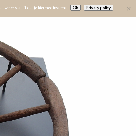
n we er vanuit dat je hiermee instemt.
Ok
Privacy policy