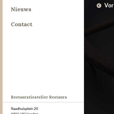
Vor
Leer
Nieuws
Metaal
Contact
Steen
Restauratieatelier Restaura
Raadhuisplein 20
6411 HK Heerlen