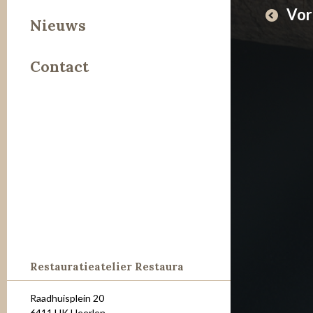
Vor
Leer
Nieuws
Metaal
Contact
Steen
Restauratieatelier Restaura
Raadhuisplein 20
6411 HK Heerlen